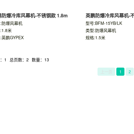
防爆冷库风幕机-不锈钢款 1.8m
英鹏防爆冷库风幕机-不
:防爆风幕机
型号:BFM-15YB/LK
:1.8米
类型:防爆风幕机
:英鹏GYPEX
规格:1.5米
：1
总页数：2
数量：13
上一页
1
2