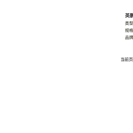
电暖器
英鹏
机
暖风机
类型
规格
品牌
当前页