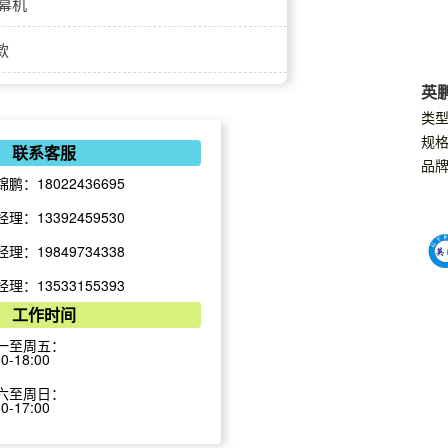
幕机
款
英鹏
幕机
类型
规格
联系客服
品牌
锦鹏：18022436695
幕机
经理：13392459530
风扇
经理：19849734338
扇
空调
经理：13533155393
工作时间
扇
精密空调
一至周五：
30-18:00
扇
恒温恒湿机
六至周日：
30-17:00
大吊扇
恒湿机组空调-立柜式
冷库机组