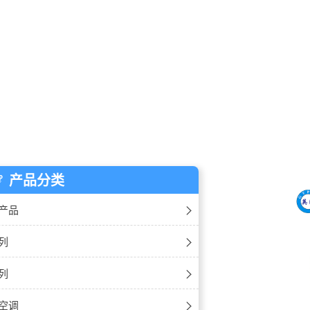
产品分类
产品
除湿机
列
加湿机
湿机
列
温除湿机
湿机
湿器
空调