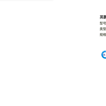
恒湿机组空调-吊顶式
风机盘管
电空调
英
型号:
-吊柜式
列
类型
规格
-立柜式
风机
机
风机
机
暖风机
机
式暖风机
风机
器
风机
暖风机