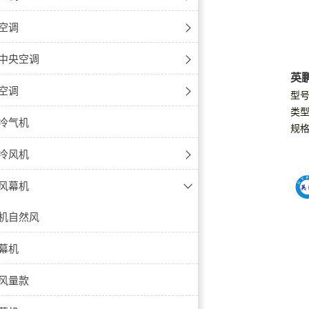
温除湿机
除湿机
湿器
机
湿机
湿器
-壁挂式
空调
降温除湿机
除湿机
防腐除湿机
器
波加湿器
-立柜式
-壁挂式
中央空调
英
除湿机
式降温除湿机
防腐降温除湿机
加湿机
加湿器
机
-天花机
-立柜式
式内机
空调
型号:
类型
机
式降温除湿机
防腐降温除湿机
微雾加湿器
空调
-风管机
-天花式
式内机
冷气机
规格
爆除湿机
防腐调温除湿机
-窗式空调
-风管式
式内机
冷风机
式除湿机
-高温型
-窗式
机内机
风机
风幕机
除湿机组
空调
机座吊式内机
风机
机自然风
除湿机
机外机
风量
幕机
机
风量款