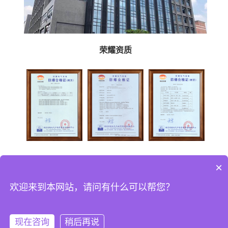
荣耀资质
×
公司地址：广东省佛山市顺德区杏坛镇顺业西路15号中集智能制造中心9栋105之二
欢迎来到本网站，请问有什么可以帮您？
销售热线：13392459530
电子邮箱：1207031134@qq.com
版权信息：© 版权所有 2024
-
备案号
粤ICP备2024193284号-14
现在咨询
稍后再说
友情链接：
英鹏官方商城