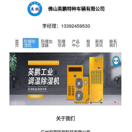
佛山英鹏特种车辆有限公司
李经理：13392459530
首
防爆除
防爆加
防爆
产品
租
新闻
联系
页
湿机
湿器
空调
中心
赁
资讯
我们
关于我们