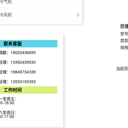
冷气机
冷风机
防爆
风机
风幕机
型号:
风机
机自然风
类型
风扇
联系客服
规格
锦鹏：18022436695
风量
幕机
扇
空调
经理：13392459530
风量款
扇
精密空调
当前页
经理：19849734338
幕机
扇
恒温恒湿机
经理：13533155393
工作时间
款
大吊扇
恒湿机组空调-立柜式
冷库机组
一至周五：
30-18:00
幕机
恒湿机组空调-吊顶式
风机盘管
六至周日：
30-17:00
电空调