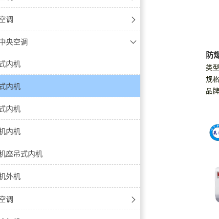
温除湿机
除湿机
湿器
机
湿机
湿器
-壁挂式
空调
降温除湿机
除湿机
防腐除湿机
器
波加湿器
-立柜式
-壁挂式
中央空调
防爆
除湿机
式降温除湿机
防腐降温除湿机
加湿机
加湿器
机
-天花机
-立柜式
式内机
类型
规格
机
式降温除湿机
防腐降温除湿机
微雾加湿器
空调
-风管机
-天花式
式内机
品牌
爆除湿机
防腐调温除湿机
-窗式空调
-风管式
式内机
式除湿机
-高温型
-窗式
机内机
除湿机组
空调
机座吊式内机
除湿机
机外机
机
空调