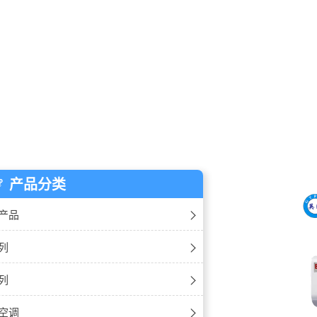
产品分类
产品
除湿机
列
加湿机
湿机
列
温除湿机
湿机
湿器
空调