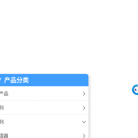
产品分类
产品
除湿机
列
加湿机
湿机
列
温除湿机
湿机
湿器