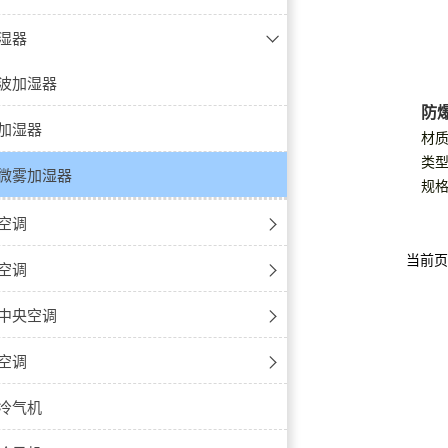
温除湿机
除湿机
湿器
机
湿机
湿器
降温除湿机
除湿机
防腐除湿机
器
波加湿器
防
除湿机
式降温除湿机
防腐降温除湿机
加湿机
加湿器
机
材质
类型
机
式降温除湿机
防腐降温除湿机
微雾加湿器
空调
规格:
爆除湿机
防腐调温除湿机
空调
当前页
式除湿机
-壁挂式
空调
除湿机组
-立柜式
-壁挂式
中央空调
除湿机
-天花机
-立柜式
式内机
空调
机
-风管机
-天花式
式内机
冷气机