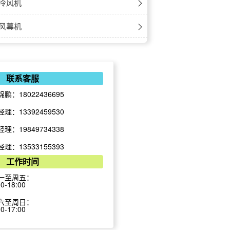
-窗式空调
-风管式
式内机
冷风机
-高温型
-窗式
机内机
风机
风幕机
空调
机座吊式内机
风机
机自然风
风扇
机外机
风量
幕机
扇
空调
联系客服
锦鹏：18022436695
风量款
扇
精密空调
经理：13392459530
幕机
扇
恒温恒湿机
经理：19849734338
款
大吊扇
恒湿机组空调-立柜式
冷库机组
经理：13533155393
工作时间
幕机
恒湿机组空调-吊顶式
风机盘管
一至周五：
30-18:00
电空调
六至周日：
30-17:00
幕机
-吊柜式
列