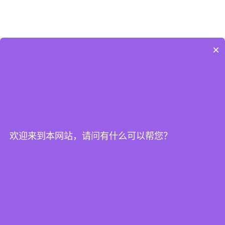
×
公司地址：广东省佛山市顺德区杏坛镇顺业西路15号中集智能制造中心9栋105之二
销售热线：13392459530
电子邮箱：1207031134@qq.com
版权信息：© 版权所有 2024
-
备案号
粤ICP备2024193284号-14
友情链接：
英鹏官方商城
欢迎来到本网站，请问有什么可以帮您？