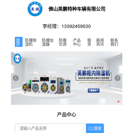
佛山英鹏特种车辆有限公司
李经理：13392459530
首
防爆除
防爆加
防爆
产品
租
新闻
联系
页
湿机
湿器
空调
中心
赁
资讯
我们
产品中心
搜索