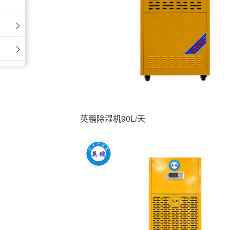
英鹏除湿机90L/天